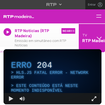
Entrar
RTP Notícias (RTP
NO AR
TV
Madeira)
RTP Madei
Emissão em simultâneo com RTP
Notícias
ERRO
204
HLS.JS FATAL ERROR - NETWORK
ERROR
ESTE CONTEÚDO ESTÁ NESTE
MOMENTO INDISPONÍVEL