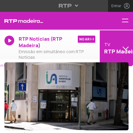
Entrar
RTP Notícias (RTP
NO AR
TV
Madeira)
RTP Madei
Emissão em simultâneo com RTP
Notícias