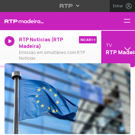
Entrar
RTP Notícias (RTP
NO AR
TV
Madeira)
RTP Madei
Emissão em simultâneo com RTP
Notícias