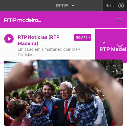
Entrar
RTP Notícias (RTP
NO AR
TV
Madeira)
RTP Madei
Emissão em simultâneo com RTP
Notícias