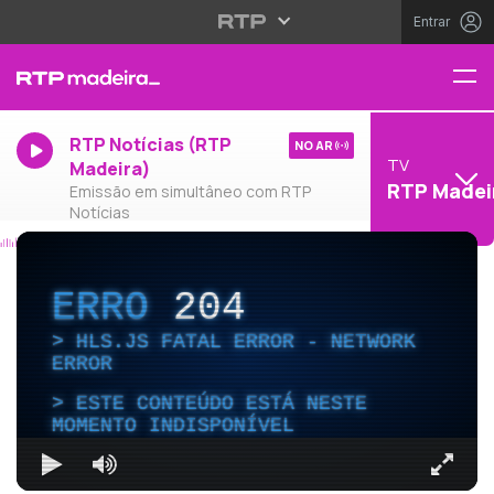
Entrar
RTP Notícias (RTP
NO AR
TV
Madeira)
RTP Madei
Emissão em simultâneo com RTP
Notícias
ERRO
204
HLS.JS FATAL ERROR - NETWORK
ERROR
ESTE CONTEÚDO ESTÁ NESTE
MOMENTO INDISPONÍVEL