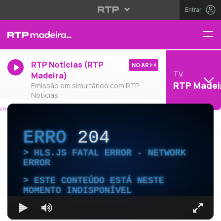
Entrar
RTP Notícias (RTP
NO AR
TV
Madeira)
RTP Madei
Emissão em simultâneo com RTP
Notícias
ERRO
204
HLS.JS FATAL ERROR - NETWORK
ERROR
ESTE CONTEÚDO ESTÁ NESTE
MOMENTO INDISPONÍVEL