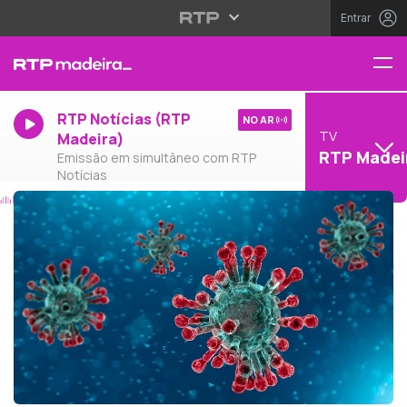
Entrar
RTP Notícias (RTP
NO AR
TV
Madeira)
RTP Madei
Emissão em simultâneo com RTP
Notícias