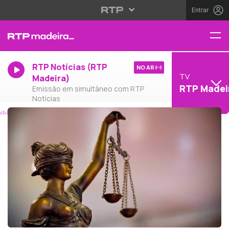
Entrar
RTP Notícias (RTP
NO AR
TV
Madeira)
RTP Madei
Emissão em simultâneo com RTP
Notícias