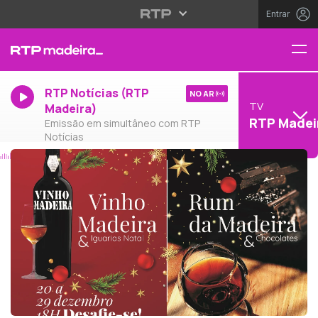
Entrar
RTP Notícias (RTP
NO AR
TV
Madeira)
RTP Madei
Emissão em simultâneo com RTP
Notícias