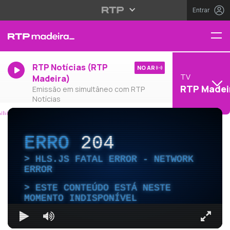
Entrar
RTP Notícias (RTP
NO AR
TV
Madeira)
RTP Madei
Emissão em simultâneo com RTP
Notícias
ERRO
204
HLS.JS FATAL ERROR - NETWORK
ERROR
ESTE CONTEÚDO ESTÁ NESTE
MOMENTO INDISPONÍVEL