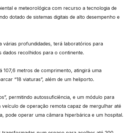
iental e meteorológica com recurso a tecnologia de
ndo dotado de sistemas digitais de alto desempenho e
a várias profundidades, terá laboratórios para
s dados recolhidos para o continente.
á 107,6 metros de comprimento, atingirá uma
arcar “18 viaturas”, além de um heliporto.
os”, permitindo autossuficiência, e um módulo para
m veículo de operação remota capaz de mergulhar até
, pode operar uma câmara hiperbárica e um hospital.
 transformadas num espaço para acolher até 200