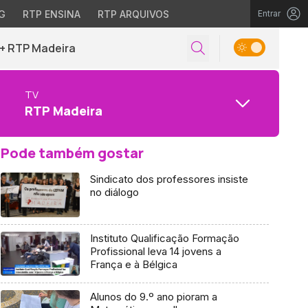
G
RTP ENSINA
RTP ARQUIVOS
Entrar
+ RTP Madeira
TV
RTP Madeira
Pode também gostar
Sindicato dos professores insiste
no diálogo
Instituto Qualificação Formação
Profissional leva 14 jovens a
França e à Bélgica
Alunos do 9.º ano pioram a