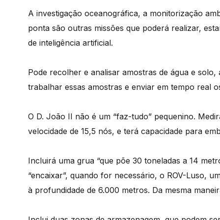
A investigação oceanográfica, a monitorização amb
ponta são outras missões que poderá realizar, esta
de inteligência artificial.
Pode recolher e analisar amostras de água e solo, 
trabalhar essas amostras e enviar em tempo real o
O D. João II não é um “faz-tudo” pequenino. Medir
velocidade de 15,5 nós, e terá capacidade para emb
Incluirá uma grua “que põe 30 toneladas a 14 metr
“encaixar”, quando for necessário, o ROV-Luso, u
à profundidade de 6.000 metros. Da mesma maneira
Inclui duas zonas de armazenagem, que podem ser