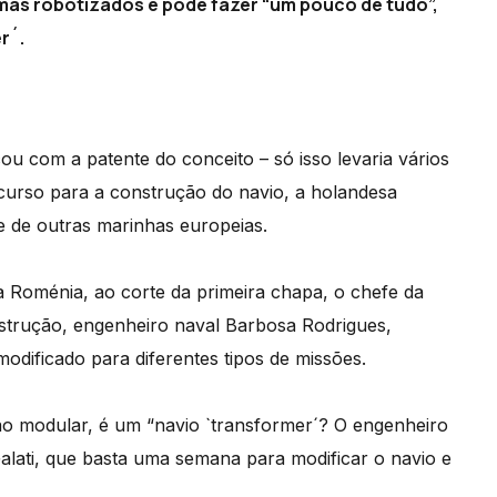
mas robotizados e pode fazer “um pouco de tudo”,
r´.
icou com a patente do conceito – só isso levaria vários
urso para a construção do navio, a holandesa
e de outras marinhas europeias.
a Roménia, ao corte da primeira chapa, o chefe da
trução, engenheiro naval Barbosa Rodrigues,
odificado para diferentes tipos de missões.
ão modular, é um “navio `transformer´? O engenheiro
Galati, que basta uma semana para modificar o navio e