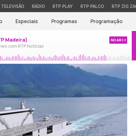
TELEVISÃO
RÁDIO
RTP PLAY
RTP PALCO
RTP ZIG ZA
o
Especiais
Programas
Programação
TP Madeira)
NO AR
neo com RTP Notícias