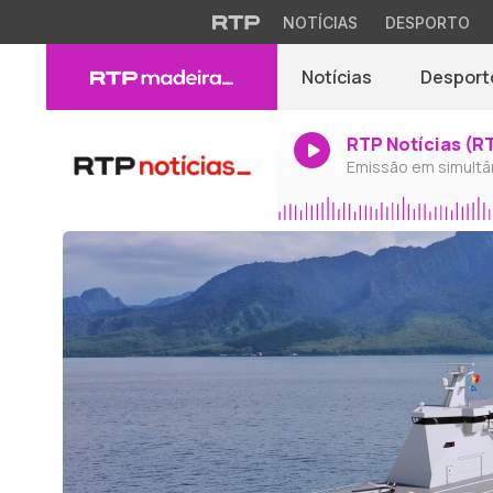
NOTÍCIAS
DESPORTO
Notícias
Desport
RTP Notícias (R
Emissão em simultâ