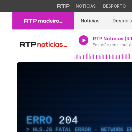
NOTÍCIAS
DESPORTO
Notícias
Desport
RTP Notícias (R
Emissão em simultâ
ERRO
204
HLS.JS FATAL ERROR - NETWORK E