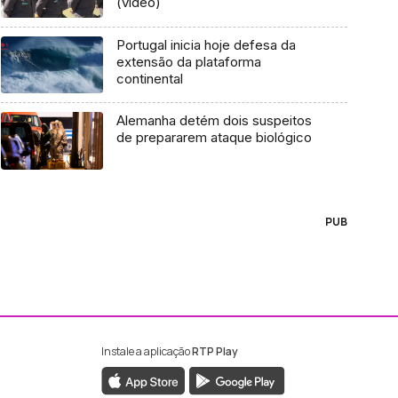
(vídeo)
Portugal inicia hoje defesa da
extensão da plataforma
continental
Alemanha detém dois suspeitos
de prepararem ataque biológico
PUB
Instale a aplicação
RTP Play
ebook da RTP Madeira
nstagram da RTP Madeira