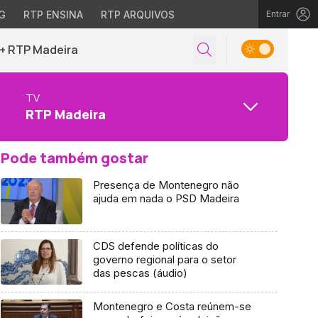
G
RTP ENSINA
RTP ARQUIVOS
Entrar
+ RTP Madeira
TV
RTP Madeira
Pode também gostar
Presença de Montenegro não
ajuda em nada o PSD Madeira
CDS defende políticas do
governo regional para o setor
das pescas (áudio)
Montenegro e Costa reúnem-se