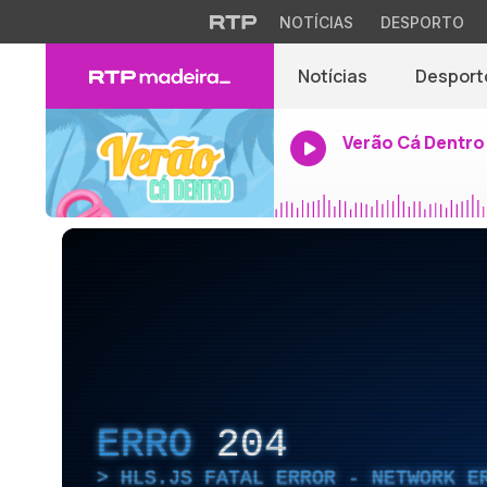
NOTÍCIAS
DESPORTO
Notícias
Desport
Verão Cá Dentro
ERRO
204
HLS.JS FATAL ERROR - NETWORK E