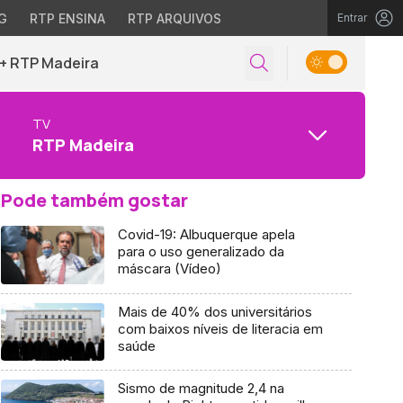
G
RTP ENSINA
RTP ARQUIVOS
Entrar
+ RTP Madeira
TV
RTP Madeira
Pode também gostar
Covid-19: Albuquerque apela
para o uso generalizado da
máscara (Vídeo)
Mais de 40% dos universitários
com baixos níveis de literacia em
saúde
Sismo de magnitude 2,4 na