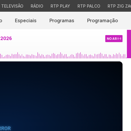
TELEVISÃO
RÁDIO
RTP PLAY
RTP PALCO
RTP ZIG ZA
o
Especiais
Programas
Programação
 2026
NO AR
RROR