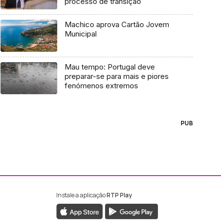
processo de transição
Machico aprova Cartão Jovem
Municipal
Mau tempo: Portugal deve
preparar-se para mais e piores
fenómenos extremos
PUB
Instale a aplicação
RTP Play
ebook da RTP Madeira
nstagram da RTP Madeira