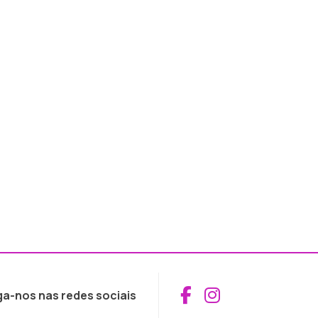
Aceder ao Fac
Aceder ao I
ga-nos nas redes sociais