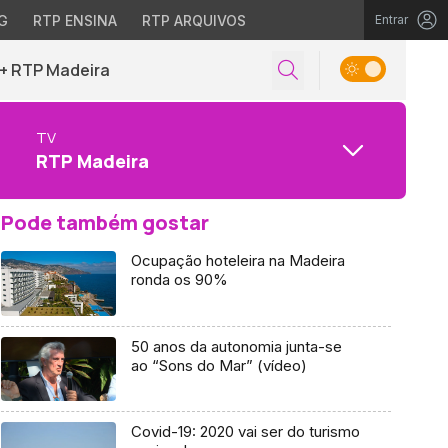
G
RTP ENSINA
RTP ARQUIVOS
Entrar
+ RTP Madeira
TV
RTP Madeira
Pode também gostar
Ocupação hoteleira na Madeira
ronda os 90%
50 anos da autonomia junta-se
ao “Sons do Mar” (vídeo)
Covid-19: 2020 vai ser do turismo