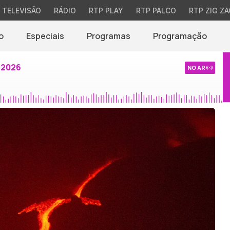
TELEVISÃO
RÁDIO
RTP PLAY
RTP PALCO
RTP ZIG ZA
o
Especiais
Programas
Programação
 2026
NO AR