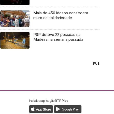
Mais de 450 idosos constroem
muro da solidariedade
PSP deteve 22 pessoas na
Madeira na semana passada
PUB
Instale a aplicação
RTP Play
ebook da RTP Madeira
nstagram da RTP Madeira