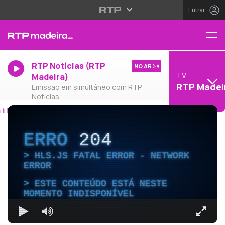
Entrar
RTP Notícias (RTP
NO AR
TV
Madeira)
RTP Madei
Emissão em simultâneo com RTP
Notícias
ERRO
204
HLS.JS FATAL ERROR - NETWORK
ERROR
ESTE CONTEÚDO ESTÁ NESTE
MOMENTO INDISPONÍVEL