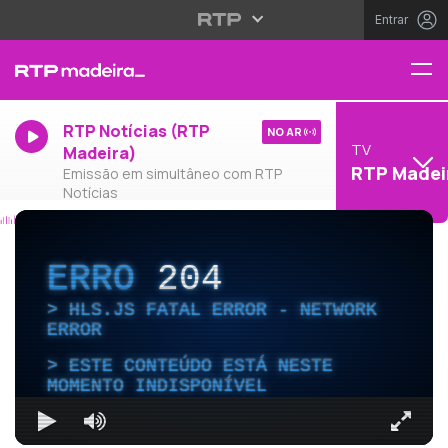
Entrar
RTP Notícias (RTP
NO AR
TV
Madeira)
RTP Madei
Emissão em simultâneo com RTP
Notícias
ERRO
204
HLS.JS FATAL ERROR - NETWORK
ERROR
ESTE CONTEÚDO ESTÁ NESTE
MOMENTO INDISPONÍVEL