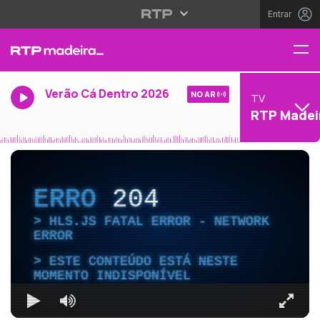
Entrar
Verão Cá Dentro 2026
NO AR
TV
RTP Madei
ERRO
204
HLS.JS FATAL ERROR - NETWORK
ERROR
ESTE CONTEÚDO ESTÁ NESTE
MOMENTO INDISPONÍVEL