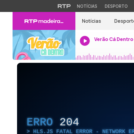
NOTÍCIAS
DESPORTO
Notícias
Desport
Verão Cá Dentro
ERRO
204
HLS.JS FATAL ERROR - NETWORK E