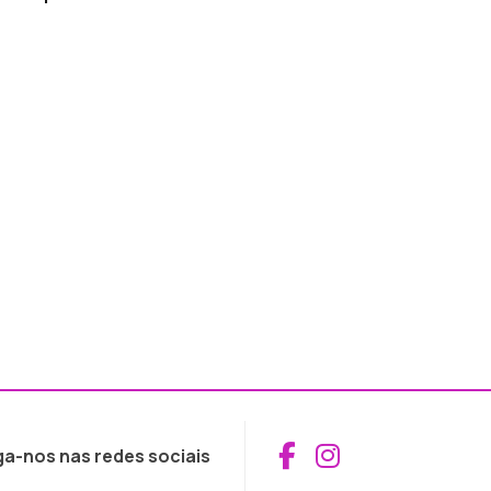
Aceder ao Fac
Aceder ao I
ga-nos nas redes sociais