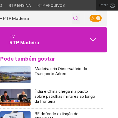
G
RTP ENSINA
RTP ARQUIVOS
Entrar
+ RTP Madeira
TV
RTP Madeira
Pode também gostar
Madeira cria Observatório do
Transporte Aéreo
Índia e China chegam a pacto
sobre patrulhas militares ao longo
da fronteira
BE defende extinção do