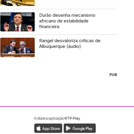
Durão desenha mecanismo
africano de estabilidade
financeira
Rangel desvaloriza críticas de
Albuquerque (áudio)
PUB
Instale a aplicação
RTP Play
ebook da RTP Madeira
nstagram da RTP Madeira