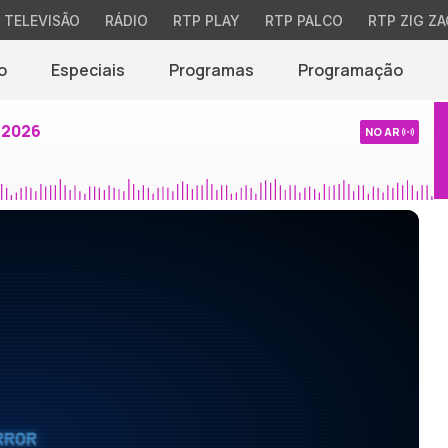
TELEVISÃO
RÁDIO
RTP PLAY
RTP PALCO
RTP ZIG ZA
o
Especiais
Programas
Programação
 2026
NO AR
RROR