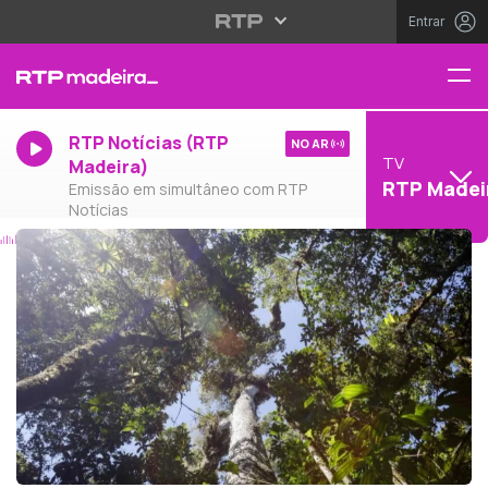
Entrar
RTP Notícias (RTP
NO AR
TV
Madeira)
RTP Madei
Emissão em simultâneo com RTP
Notícias