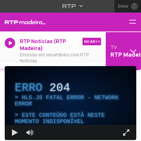
Entrar
RTP Notícias (RTP
NO AR
TV
Madeira)
RTP Madei
Emissão em simultâneo com RTP
Notícias
ERRO
204
HLS.JS FATAL ERROR - NETWORK
ERROR
ESTE CONTEÚDO ESTÁ NESTE
MOMENTO INDISPONÍVEL