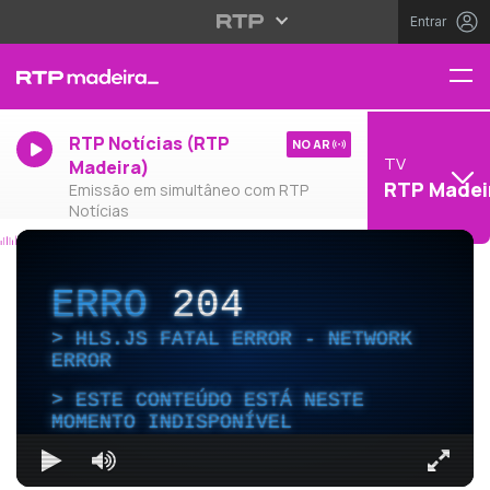
Entrar
RTP Notícias (RTP
NO AR
TV
Madeira)
RTP Madei
Emissão em simultâneo com RTP
Notícias
ERRO
204
HLS.JS FATAL ERROR - NETWORK
ERROR
ESTE CONTEÚDO ESTÁ NESTE
MOMENTO INDISPONÍVEL