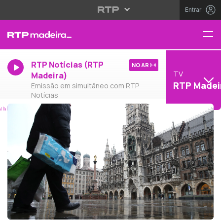
Entrar
RTP Notícias (RTP
NO AR
TV
Madeira)
RTP Madei
Emissão em simultâneo com RTP
Notícias