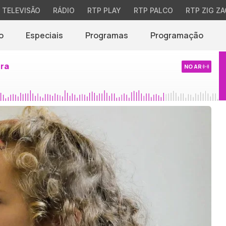
TELEVISÃO
RÁDIO
RTP PLAY
RTP PALCO
RTP ZIG ZA
o
Especiais
Programas
Programação
ira
NO AR