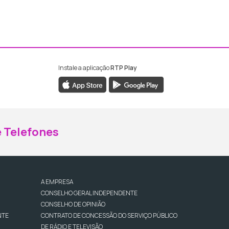
Instale a aplicação
RTP Play
ebook da RTP Madeira
nstagram da RTP Madeira
 Telefones
A EMPRESA
CONSELHO GERAL INDEPENDENTE
CONSELHO DE OPINIÃO
NTE
CONTRATO DE CONCESSÃO DO SERVIÇO PÚBLICO
DE RÁDIO E TELEVISÃO