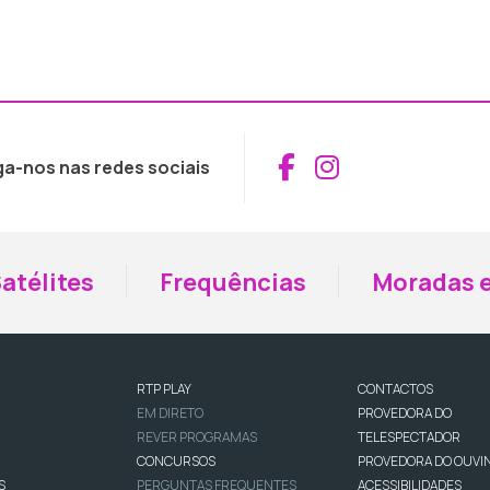
Aceder ao Fac
Aceder ao I
ga-nos nas redes sociais
atélites
Frequências
Moradas e
RTP PLAY
CONTACTOS
EM DIRETO
PROVEDORA DO
REVER PROGRAMAS
TELESPECTADOR
CONCURSOS
PROVEDORA DO OUVI
S
PERGUNTAS FREQUENTES
ACESSIBILIDADES