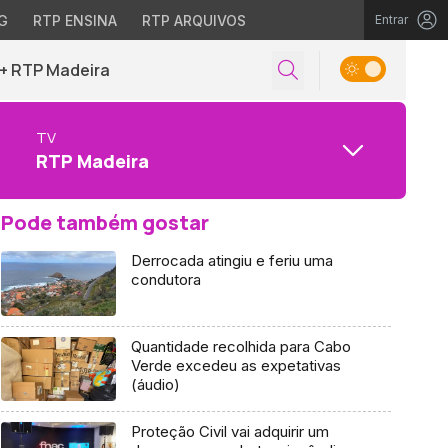
G
RTP ENSINA
RTP ARQUIVOS
Entrar
+ RTP Madeira
TV
RTP Madeira
Pode também gostar
Derrocada atingiu e feriu uma
condutora
Quantidade recolhida para Cabo
Verde excedeu as expetativas
(áudio)
Proteção Civil vai adquirir um