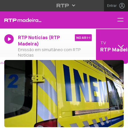
Entrar
RTP Notícias (RTP
NO AR
TV
Madeira)
RTP Madei
Emissão em simultâneo com RTP
Notícias