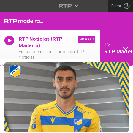
Entrar
RTP Notícias (RTP
NO AR
TV
Madeira)
RTP Madei
Emissão em simultâneo com RTP
Notícias