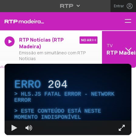
Entrar
RTP Notícias (RTP
NO AR
TV
Madeira)
RTP Madei
Emissão em simultâneo com RTP
Notícias
ERRO
204
HLS.JS FATAL ERROR - NETWORK
ERROR
ESTE CONTEÚDO ESTÁ NESTE
MOMENTO INDISPONÍVEL