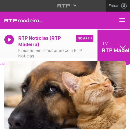
Entrar
RTP Notícias (RTP
NO AR
TV
Madeira)
RTP Madei
Emissão em simultâneo com RTP
Notícias