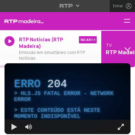
Entrar
RTP Notícias (RTP
NO AR
TV
Madeira)
RTP Madei
Emissão em simultâneo com RTP
Notícias
ERRO
204
HLS.JS FATAL ERROR - NETWORK
ERROR
ESTE CONTEÚDO ESTÁ NESTE
MOMENTO INDISPONÍVEL