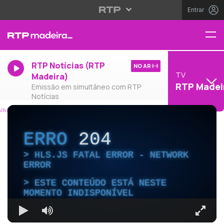
Entrar
RTP Notícias (RTP
NO AR
TV
Madeira)
RTP Madei
Emissão em simultâneo com RTP
Notícias
ERRO
204
HLS.JS FATAL ERROR - NETWORK
ERROR
ESTE CONTEÚDO ESTÁ NESTE
MOMENTO INDISPONÍVEL