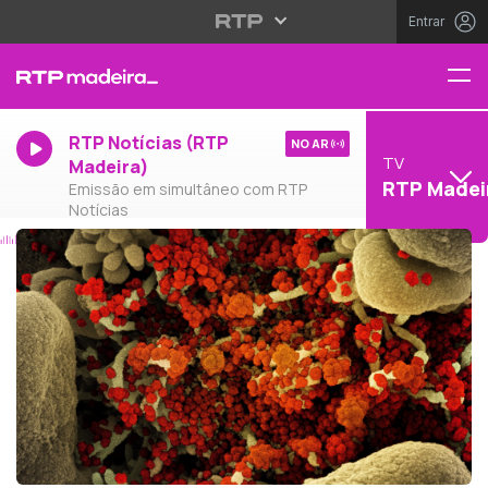
Entrar
RTP Notícias (RTP
NO AR
TV
Madeira)
RTP Madei
Emissão em simultâneo com RTP
Notícias