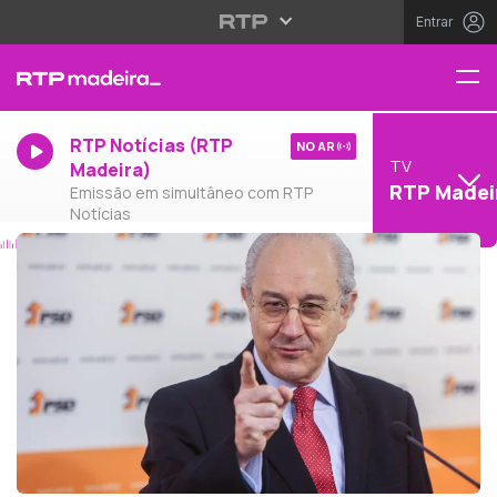
Entrar
RTP Notícias (RTP
NO AR
TV
Madeira)
RTP Madei
Emissão em simultâneo com RTP
Notícias