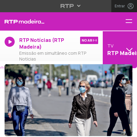
Entrar
RTP Notícias (RTP
NO AR
TV
Madeira)
RTP Madei
Emissão em simultâneo com RTP
Notícias