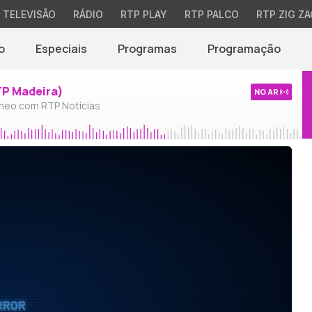
TELEVISÃO
RÁDIO
RTP PLAY
RTP PALCO
RTP ZIG ZA
o
Especiais
Programas
Programação
TP Madeira)
NO AR
neo com RTP Notícias
RROR