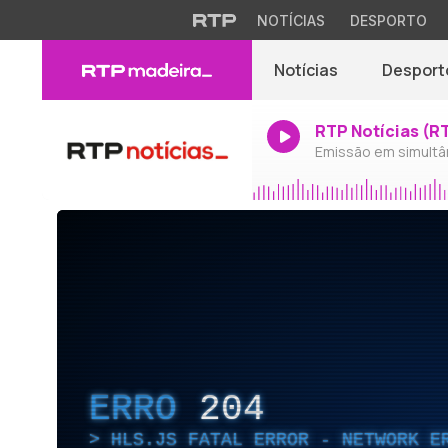
NOTÍCIAS
DESPORTO
Notícias
Desport
RTP Notícias (R
Emissão em simultâ
ERRO
204
HLS.JS FATAL ERROR - NETWORK E