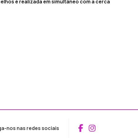
celhos é realizada em simultâneo com a cerca
Aceder ao Fac
Aceder ao I
ga-nos nas redes sociais