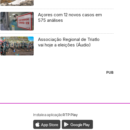
Açores com 12 novos casos em
575 análises
Associação Regional de Triatlo
vai hoje a eleições (Áudio)
PUB
Instale a aplicação
RTP Play
ebook da RTP Madeira
nstagram da RTP Madeira