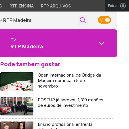
G
RTP ENSINA
RTP ARQUIVOS
Entrar
+ RTP Madeira
TV
RTP Madeira
Pode também gostar
Open Internacional de Bridge da
Madeira começa a 5 de
novembro
POSEUR já aprovou 1,310 milhões
de euros de investimento
Ensino profissional enfrenta