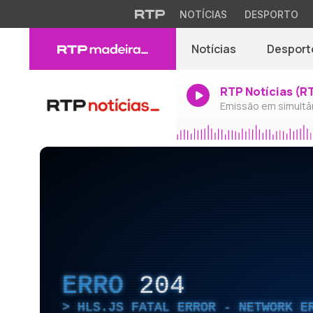
NOTÍCIAS
DESPORTO
Notícias
Desport
RTP Notícias (R
Emissão em simultâ
ERRO
204
HLS.JS FATAL ERROR - NETWORK E