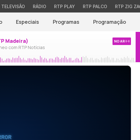
TELEVISÃO
RÁDIO
RTP PLAY
RTP PALCO
RTP ZIG ZA
o
Especiais
Programas
Programação
TP Madeira)
NO AR
neo com RTP Notícias
RROR