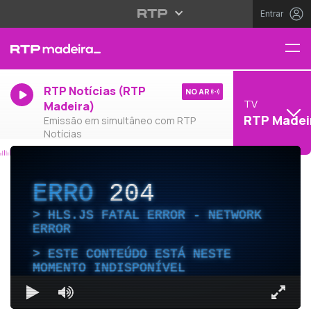
Entrar
RTP Notícias (RTP
NO AR
TV
Madeira)
RTP Madei
Emissão em simultâneo com RTP
Notícias
ERRO
204
HLS.JS FATAL ERROR - NETWORK
ERROR
ESTE CONTEÚDO ESTÁ NESTE
MOMENTO INDISPONÍVEL