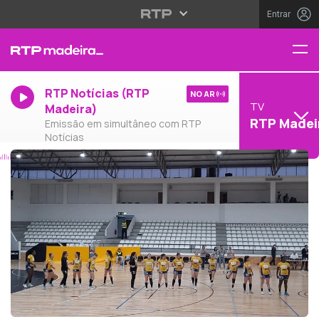
Entrar
RTP Notícias (RTP
NO AR
TV
Madeira)
RTP Madei
Emissão em simultâneo com RTP
Notícias