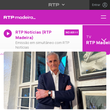
Entrar
RTP Notícias (RTP
NO AR
TV
Madeira)
RTP Madei
Emissão em simultâneo com RTP
Notícias