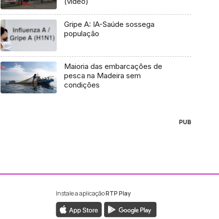
(vídeo)
Gripe A: IA-Saúde sossega
população
Maioria das embarcações de
pesca na Madeira sem
condições
PUB
Instale a aplicação
RTP Play
ebook da RTP Madeira
nstagram da RTP Madeira