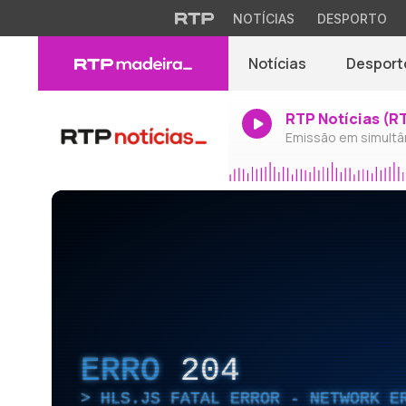
NOTÍCIAS
DESPORTO
Notícias
Desport
RTP Notícias (R
Emissão em simultâ
ERRO
204
HLS.JS FATAL ERROR - NETWORK E