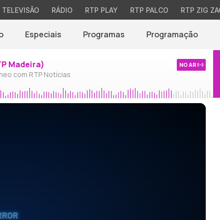
TELEVISÃO
RÁDIO
RTP PLAY
RTP PALCO
RTP ZIG ZA
o
Especiais
Programas
Programação
TP Madeira)
NO AR
neo com RTP Notícias
RROR