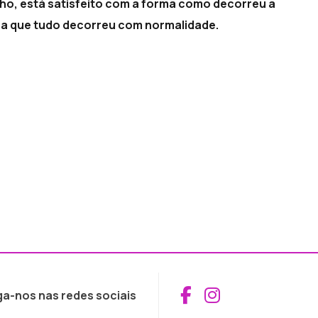
ho, está satisfeito com a forma como decorreu a
ra que tudo decorreu com normalidade.
Aceder ao Fac
Aceder ao I
ga-nos nas redes sociais