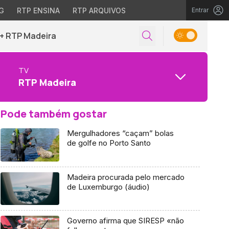
G
RTP ENSINA
RTP ARQUIVOS
Entrar
+ RTP Madeira
TV
RTP Madeira
Pode também gostar
Mergulhadores “caçam” bolas
de golfe no Porto Santo
Madeira procurada pelo mercado
de Luxemburgo (áudio)
Governo afirma que SIRESP «não