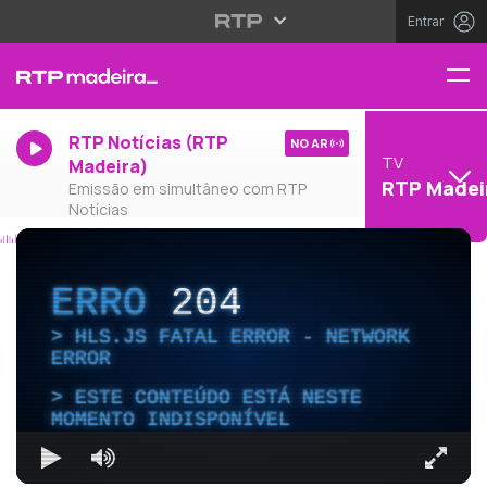
Entrar
RTP Notícias (RTP
NO AR
TV
Madeira)
RTP Madei
Emissão em simultâneo com RTP
Notícias
ERRO
204
HLS.JS FATAL ERROR - NETWORK
ERROR
ESTE CONTEÚDO ESTÁ NESTE
MOMENTO INDISPONÍVEL