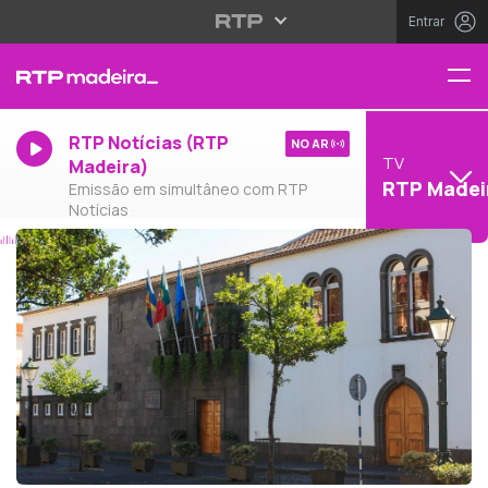
Entrar
RTP Notícias (RTP
NO AR
TV
Madeira)
RTP Madei
Emissão em simultâneo com RTP
Notícias