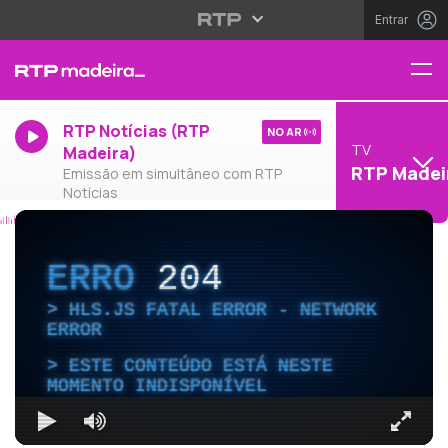
Entrar
RTP Notícias (RTP
NO AR
TV
Madeira)
RTP Madei
Emissão em simultâneo com RTP
Notícias
ERRO
204
HLS.JS FATAL ERROR - NETWORK
ERROR
ESTE CONTEÚDO ESTÁ NESTE
MOMENTO INDISPONÍVEL