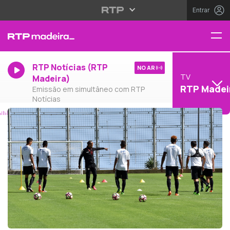
Entrar
RTP Notícias (RTP
NO AR
TV
Madeira)
RTP Madei
Emissão em simultâneo com RTP
Notícias