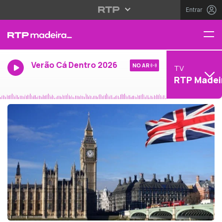
Entrar
Verão Cá Dentro 2026
NO AR
TV
RTP Madei