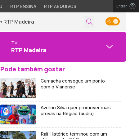
G
RTP ENSINA
RTP ARQUIVOS
Entrar
+ RTP Madeira
TV
RTP Madeira
Pode também gostar
Camacha consegue um ponto
com o Vianense
Avelino Silva quer promover mais
provas na Região (áudio)
Rali Histórico terminou com um