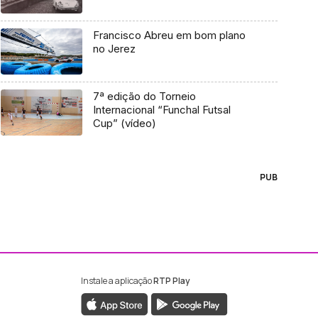
Francisco Abreu em bom plano
no Jerez
7ª edição do Torneio
Internacional “Funchal Futsal
Cup” (vídeo)
PUB
Instale a aplicação
RTP Play
ebook da RTP Madeira
nstagram da RTP Madeira