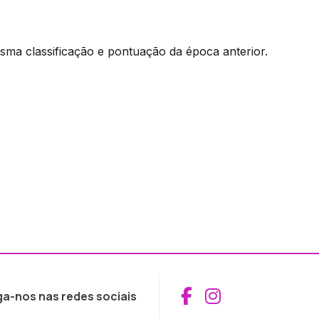
ma classificação e pontuação da época anterior.
Aceder ao Fac
Aceder ao I
ga-nos nas redes sociais