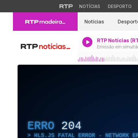
NOTÍCIAS
DESPORTO
Notícias
Desport
RTP Notícias (R
Emissão em simultâ
ERRO
204
HLS.JS FATAL ERROR - NETWORK E