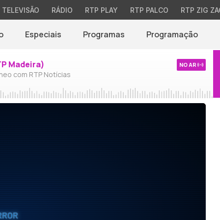
TELEVISÃO
RÁDIO
RTP PLAY
RTP PALCO
RTP ZIG ZA
o
Especiais
Programas
Programação
TP Madeira)
NO AR
neo com RTP Notícias
RROR