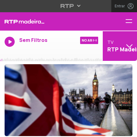
Entrar
Sem Filtros
NO AR
TV
RTP Madei