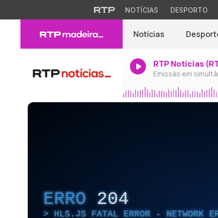
NOTÍCIAS
DESPORTO
Notícias
Desport
RTP Notícias (R
Emissão em simultâ
ERRO
204
HLS.JS FATAL ERROR - NETWORK E