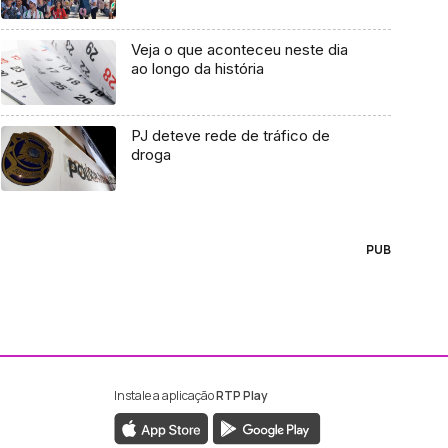
Veja o que aconteceu neste dia
ao longo da história
PJ deteve rede de tráfico de
droga
PUB
Instale a aplicação
RTP Play
ebook da RTP Madeira
nstagram da RTP Madeira