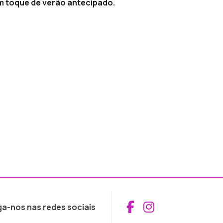
m toque de verão antecipado.
Aceder ao Fac
Aceder ao I
ga-nos nas redes sociais