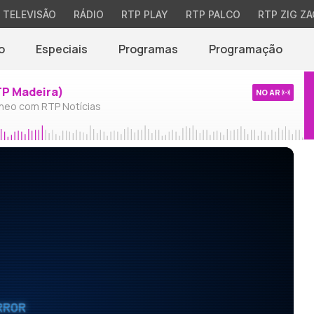
TELEVISÃO
RÁDIO
RTP PLAY
RTP PALCO
RTP ZIG ZA
o
Especiais
Programas
Programação
TP Madeira)
NO AR
neo com RTP Notícias
RROR