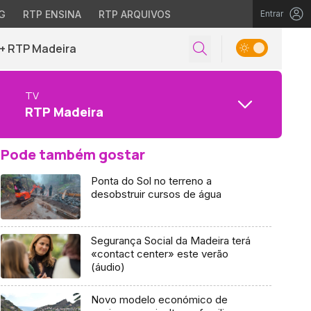
G
RTP ENSINA
RTP ARQUIVOS
Entrar
+ RTP Madeira
TV
RTP Madeira
Pode também gostar
Ponta do Sol no terreno a
desobstruir cursos de água
Segurança Social da Madeira terá
«contact center» este verão
(áudio)
Novo modelo económico de