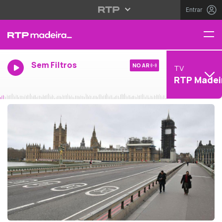
Entrar
Sem Filtros
NO AR
TV
RTP Madei