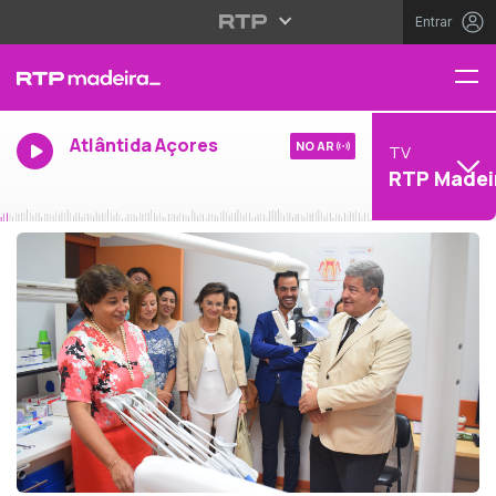
Entrar
Atlântida Açores
NO AR
TV
RTP Madei