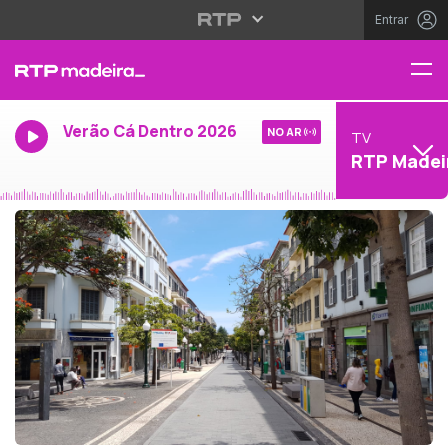
Entrar
Verão Cá Dentro 2026
NO AR
TV
RTP Madei