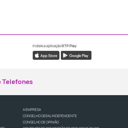
Instale a aplicação
RTP Play
ebook da RTP Madeira
nstagram da RTP Madeira
 Telefones
A EMPRESA
CONSELHO GERAL INDEPENDENTE
CONSELHO DE OPINIÃO