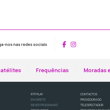
Aceder ao Fac
Aceder ao I
ga-nos nas redes sociais
atélites
Frequências
Moradas e
RTP PLAY
CONTACTOS
EM DIRETO
PROVEDORA DO
REVER PROGRAMAS
TELESPECTADOR