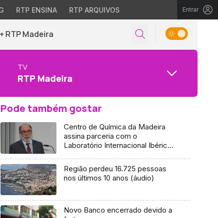
G
RTP ENSINA
RTP ARQUIVOS
Entrar
+ RTP Madeira
TV
RTP Madeira
Pode também gostar
Centro de Química da Madeira
assina parceria com o
Laboratório Internacional Ibérico
de Nanotecnologia (áudio)
Região perdeu 16.725 pessoas
nos últimos 10 anos (áudio)
Novo Banco encerrado devido a