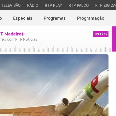
TELEVISÃO
RÁDIO
RTP PLAY
RTP PALCO
RTP ZIG ZA
o
Especiais
Programas
Programação
TP Madeira)
NO AR
neo com RTP Notícias